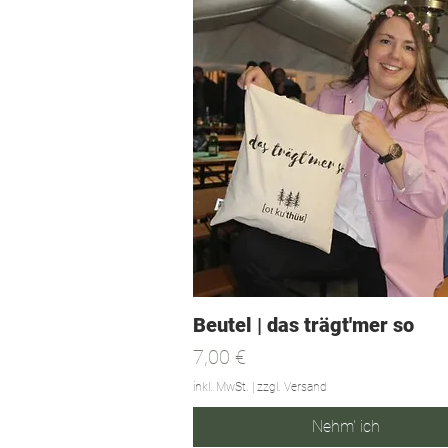
Beutel | das trägt'mer so
Preis
7,00 €
inkl. MwSt.
|
zzgl. Versand
Nehm' ich