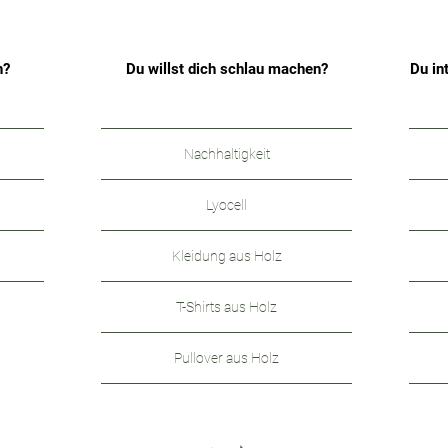
n?
Du willst dich schlau machen?
Du in
Nachhaltigkeit
Lyocell
Kleidung aus Holz
T-Shirts aus Holz
Pullover aus Holz