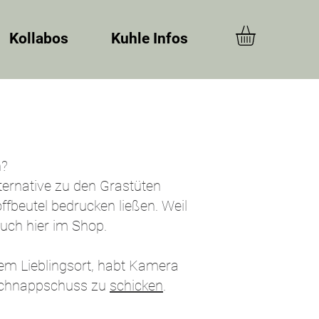
Kollabos
Kuhle Infos
n?
ernative zu den Grastüten
fbeutel bedrucken ließen. Weil
auch hier im Shop.
urem Lieblingsort, habt Kamera
 Schnappschuss zu
schicken
.