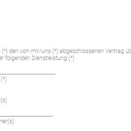
ir (*) den von mir/uns (*) abgeschlossenen Vertrag ü
r folgenden Dienstleistung (*)
________________________
(*)
(s)
_______________________
her(s)