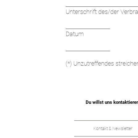
_____________________________
Unterschrift des/der Verbra
__________________
Datum
__________________
(*) Unzutreffendes streiche
Du willst uns kontaktiere
Kontakt & Newsletter