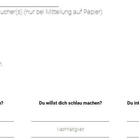
________________________
ucher(s) (nur bei Mitteilung auf Papier)
n.
n?
Du willst dich schlau machen?
Du in
Nachhaltigkeit