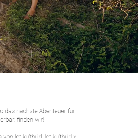
o das nächste Abenteuer für
rbar, finden wir!
n [ot ku’thür]. [ot ku’thür] x