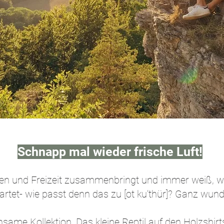
Schnapp mal wieder frische Luft!
lien und Freizeit zusammenbringt und immer weiß, w
rtet- wie passt denn das zu [ot ku’thür]? Ganz wunde
ame Kollektion. Das kleine Reptil auf den Holzshirts vo