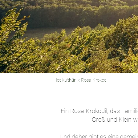
[ot ku'
thür
] x Rosa Krokodil
Ein Rosa Krokodil, das Fami
Groß und Klein wa
Und daher gibt es eine gemeins