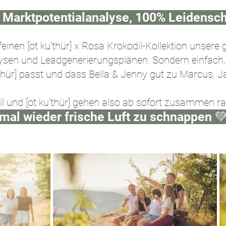
 Marktpotentialanalyse, 100% Leidensch
 feinen [ot ku’thür] x Rosa Krokodil-Kollektion unser
sen und Leadgenerierungsplänen. Sondern einfach, 
u’thür] passt und dass Bella & Jenny gut zu Marcus, 
l und [ot ku’thür] gehen also ab sofort zusammen r
mal wieder frische Luft zu schnappen 