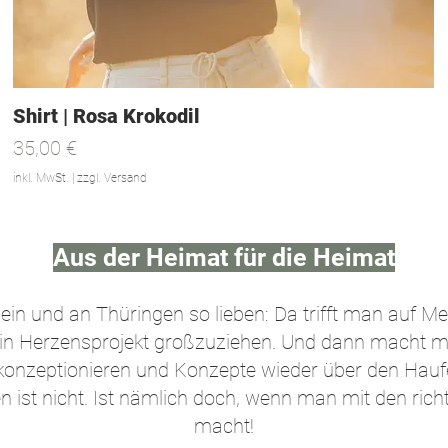
Shirt | Rosa Krokodil
Preis
35,00 €
inkl. MwSt.
|
zzgl. Versand
Aus der Heimat für die Heimat
n und an Thüringen so lieben: Da trifft man auf Me
ein Herzensprojekt großzuziehen. Und dann macht ma
u konzeptionieren und Konzepte wieder über den Ha
gen ist nicht. Ist nämlich doch, wenn man mit den ri
macht!