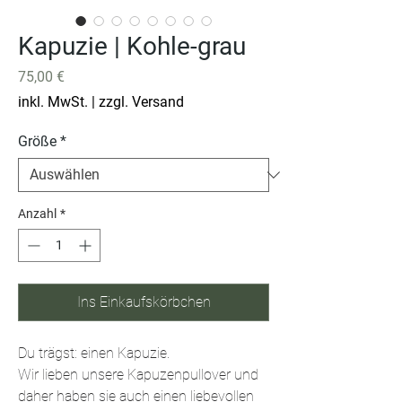
Kapuzie | Kohle-grau
Preis
75,00 €
inkl. MwSt.
|
zzgl. Versand
Größe
*
Anzahl
*
Ins Einkaufskörbchen
Du trägst: einen Kapuzie.
Wir lieben unsere Kapuzenpullover und
daher haben sie auch einen liebevollen