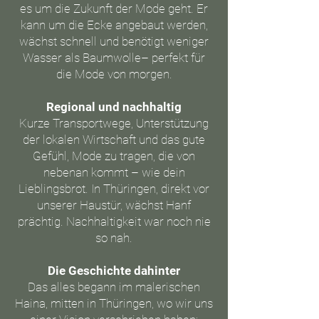
es um die Zukunft der Mode geht. Er
kann um die Ecke angebaut werden,
wächst schnell und benötigt weniger
Wasser als Baumwolle– perfekt für
die Mode von morgen.
Regional und nachhaltig
Kurze Transportwege, Unterstützung
der lokalen Wirtschaft und das gute
Gefühl, Mode zu tragen, die von
nebenan kommt – wie dein
Lieblingsbrot. In Thüringen, direkt vor
unserer Haustür, wächst Hanf
prächtig. Nachhaltigkeit war noch nie
so nah.
Die Geschichte dahinter​
Das alles begann im malerischen
Haina, mitten in Thüringen, wo wir uns