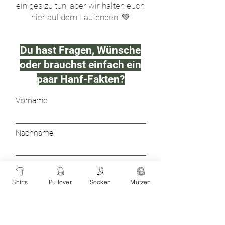
einiges zu tun, aber wir halten euch
hier auf dem Laufenden! 💚
Du hast Fragen, Wünsche
oder brauchst einfach ein
paar Hanf-Fakten?
Vorname
Nachname
E-Mail
Shirts
Pullover
Socken
Mützen
Deine Nachricht