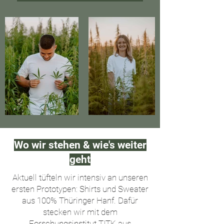
Wo wir stehen & wie's weiter
geht
Aktuell tüfteln wir intensiv an unseren
ersten Prototypen: Shirts und Sweater
aus 100% Thüringer Hanf. Dafür
stecken wir mit dem
Forschungsinstitut TITK aus